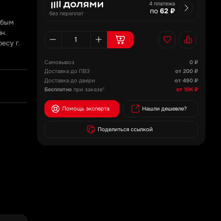
4 платежа
по
62 ₽
без переплат
юбым
н.
есу г.
Самовывоз
0 ₽
Доставка до ПВЗ
от 200 ₽
Доставка до двери
от 490 ₽
Бесплатно
при заказе*
от 10К ₽
Помощь эксперта
Нашли дешевле?
Поделиться ссылкой