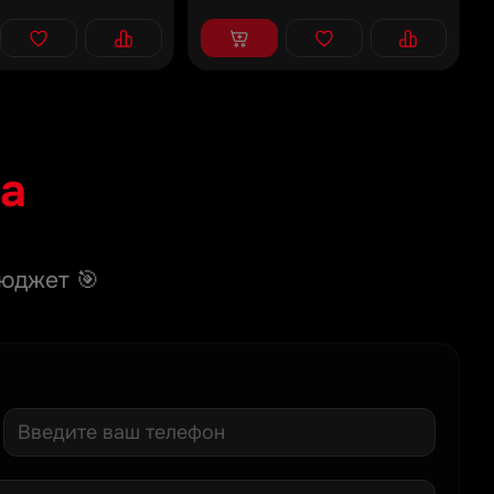
а
юджет 🎯