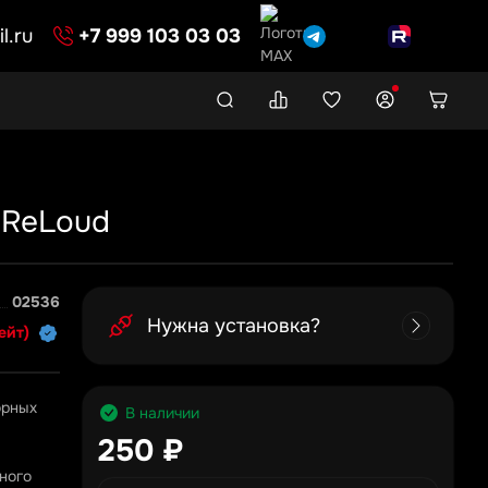
l.ru
+7 999 103 03 03
 ReLoud
02536
Нужна установка?
ейт)
орных
В наличии
250 ₽
ного