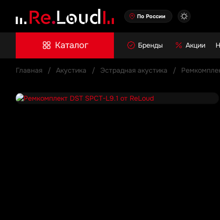
По России
Каталог
Бренды
Акции
Н
Главная
Акустика
Эстрадная акустика
Ремкомпле