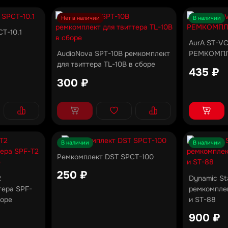
Нет в наличии
В наличии
T-10.1
AurA ST-V
AudioNova SPT-10B ремкомплект
РЕМКОМП
для твиттера TL-10B в сборе
435 ₽
300 ₽
В наличии
В наличии
Ремкомплект DST SPCT-100
250 ₽
2
Dynamic St
тера SPF-
ремкомплек
боре
и ST-88
900 ₽