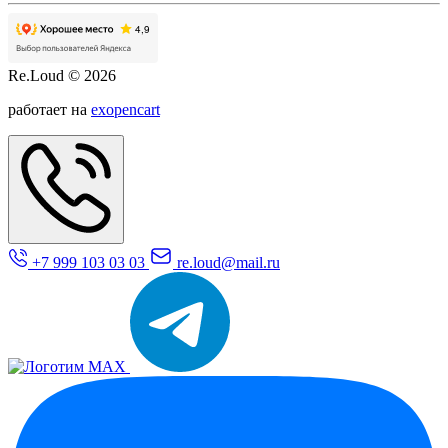
Re.Loud © 2026
работает на
exopencart
+7 999 103 03 03
re.loud@mail.ru