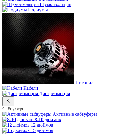
Шумоизоляция
Подиумы
Питание
Кабели
Дистрибьюция
Сабвуферы
Активные сабвуферы
8-10 дюймов
12 дюймов
15 дюймов