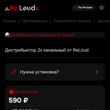
По России
Главная
Дистрибьюция
Разветвитель питания
Дистри
Дистрибьютор 2х канальный от ReLoud
Нужна установка?
Нет в наличии
590 ₽