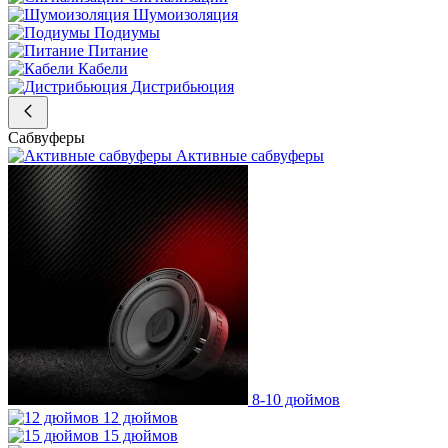
Шумоизоляция
Подиумы
Питание
Кабели
Дистрибьюция
Сабвуферы
Активные сабвуферы
8-10 дюймов
12 дюймов
15 дюймов