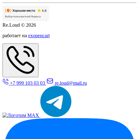
Re.Loud © 2026
работает на
exopencart
+7 999 103 03 03
re.loud@mail.ru