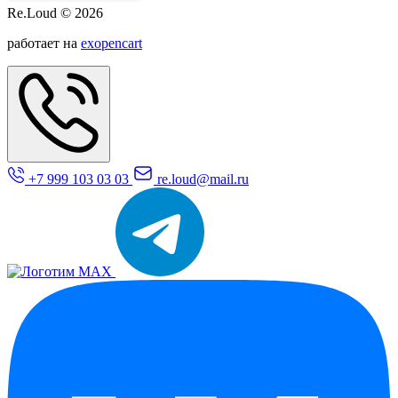
Re.Loud © 2026
работает на
exopencart
+7 999 103 03 03
re.loud@mail.ru