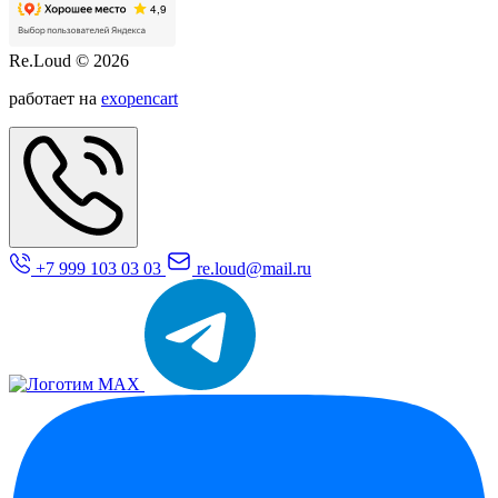
Re.Loud © 2026
работает на
exopencart
+7 999 103 03 03
re.loud@mail.ru