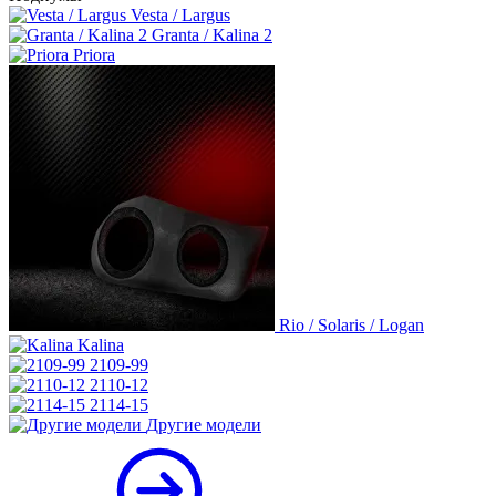
Vesta / Largus
Granta / Kalina 2
Priora
Rio / Solaris / Logan
Kalina
2109-99
2110-12
2114-15
Другие модели