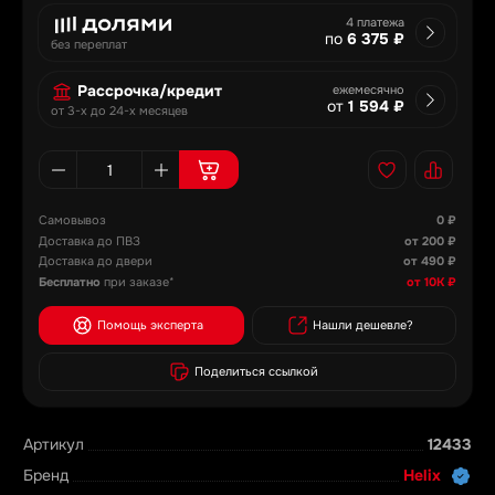
4 платежа
по
6 375 ₽
без переплат
Рассрочка/кредит
ежемесячно
от
1 594 ₽
от 3-х до 24-х месяцев
Самовывоз
0 ₽
Доставка до ПВЗ
от 200 ₽
Доставка до двери
от 490 ₽
Бесплатно
при заказе*
от 10К ₽
Помощь эксперта
Нашли дешевле?
Поделиться ссылкой
Артикул
12433
Бренд
Helix