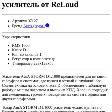
усилитель от ReLoud
Артикул
07127
Бренд
AurA (Аура)
Характеристики
RMS
1000
Класс
D
Кол-во каналов
1
Регулятор в комплекте
да
Типоразмер
228x123x55
Усилитель AurA STORM-D1.1000 предназначен для питания
сабвуфера в системах, где нужен плотный и глубокий бас.
Схемотехника на основе класса D обеспечивает стабильную
работу с малым нагревом и высоким КПД. Хорошо подходит
для ежедневных громких повседневных систем с одним или
двумя сабвуферами.
Товар AurA STORM-D1.1000 усилитель можно купить по
России любым удобным для вас способом - в рассрочку или