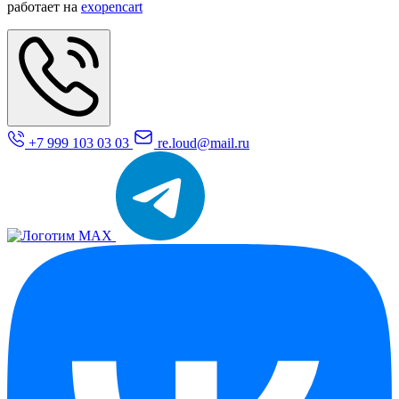
работает на
exopencart
+7 999 103 03 03
re.loud@mail.ru