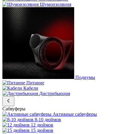
Шумоизоляция
Подиумы
Питание
Кабели
Дистрибьюция
Сабвуферы
Активные сабвуферы
8-10 дюймов
12 дюймов
15 дюймов