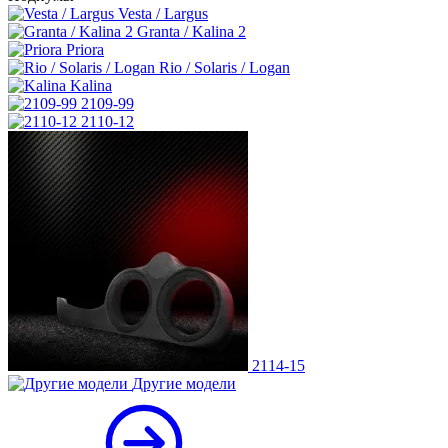
Vesta / Largus
Granta / Kalina 2
Priora
Rio / Solaris / Logan
Kalina
2109-99
2110-12
2114-15
Другие модели