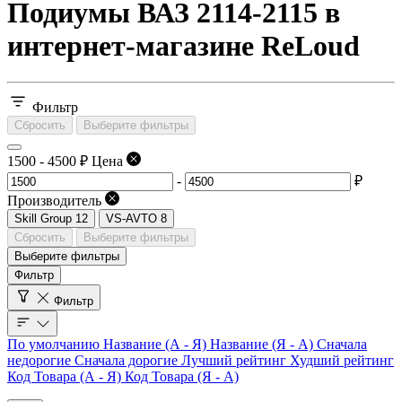
Подиумы ВАЗ 2114-2115 в
интернет-магазине ReLoud
Фильтр
Сбросить
Выберите фильтры
1500
-
4500
₽
Цена
-
₽
Производитель
Skill Group
12
VS-AVTO
8
Сбросить
Выберите фильтры
Выберите фильтры
Фильтр
Фильтр
По умолчанию
Название (А - Я)
Название (Я - А)
Сначала
недорогие
Сначала дорогие
Лучший рейтинг
Худший рейтинг
Код Товара (А - Я)
Код Товара (Я - А)