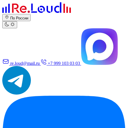
По России
re.loud@mail.ru
+7 999 103 03 03