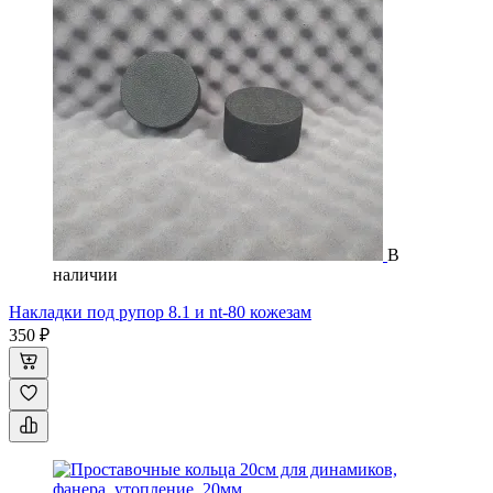
В
наличии
Накладки под рупор 8.1 и nt-80 кожезам
350 ₽