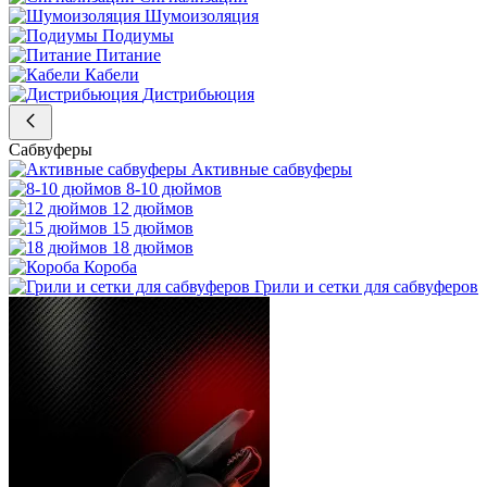
Шумоизоляция
Подиумы
Питание
Кабели
Дистрибьюция
Сабвуферы
Активные сабвуферы
8-10 дюймов
12 дюймов
15 дюймов
18 дюймов
Короба
Грили и сетки для сабвуферов