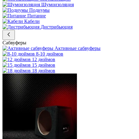
Шумоизоляция
Подиумы
Питание
Кабели
Дистрибьюция
Сабвуферы
Активные сабвуферы
8-10 дюймов
12 дюймов
15 дюймов
18 дюймов