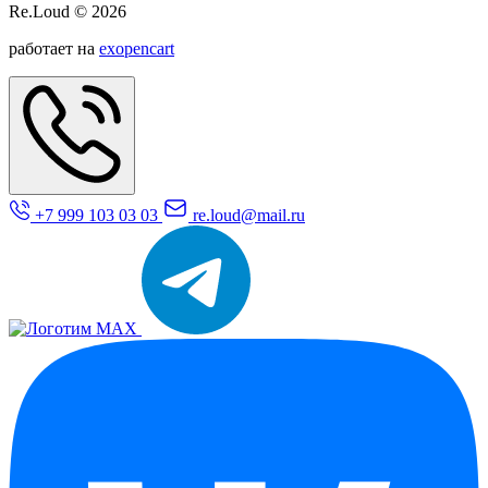
Re.Loud © 2026
работает на
exopencart
+7 999 103 03 03
re.loud@mail.ru