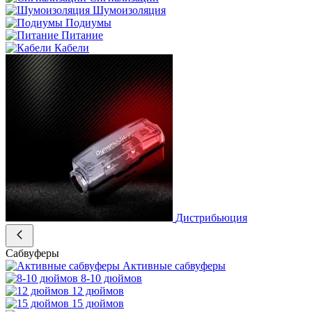
Шумоизоляция
Подиумы
Питание
Кабели
Дистрибьюция
Сабвуферы
Активные сабвуферы
8-10 дюймов
12 дюймов
15 дюймов