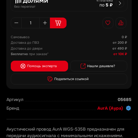
4 платежа
по
5 ₽
без переплат
Самовывоз
0 ₽
Доставка до ПВЗ
от 200 ₽
Доставка до двери
от 490 ₽
Бесплатно
при заказе*
от 10К ₽
Помощь эксперта
Нашли дешевле?
Поделиться ссылкой
Артикул
05685
Бренд
AurA (Аура)
Акустический провод AurA WGS-535B предназначен для
передачи аудиосигнала с минимальными искажениями.