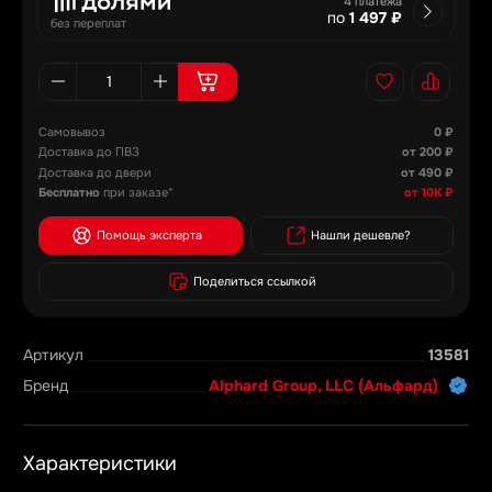
4 платежа
по
1 497 ₽
без переплат
Самовывоз
0 ₽
Доставка до ПВЗ
от 200 ₽
Доставка до двери
от 490 ₽
Бесплатно
при заказе*
от 10К ₽
Помощь эксперта
Нашли дешевле?
Поделиться ссылкой
Артикул
13581
Бренд
Alphard Group, LLC (Альфард)
Характеристики