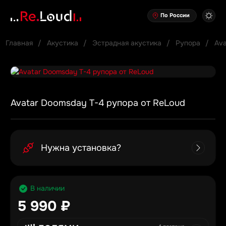
По России
Главная
Акустика
Эстрадная акустика
Рупора
Ava
Avatar Doomsday T-4 рупора от ReLoud
Нужна установка?
В наличии
5 990 ₽