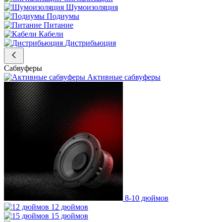
Шумоизоляция
Подиумы
Питание
Кабели
Дистрибьюция
Сабвуферы
Активные сабвуферы
8-10 дюймов
12 дюймов
15 дюймов