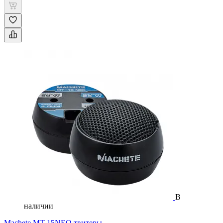
В
наличии
Machete MT-15NEO твитеры