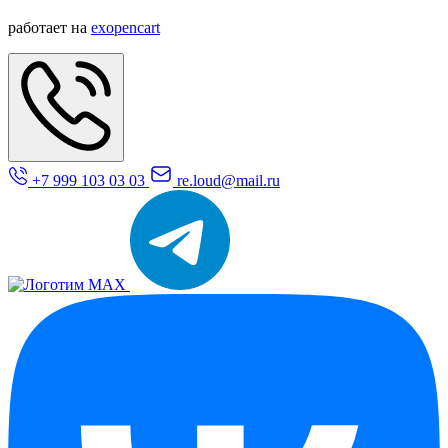
работает на
exopencart
+7 999 103 03 03
re.loud@mail.ru