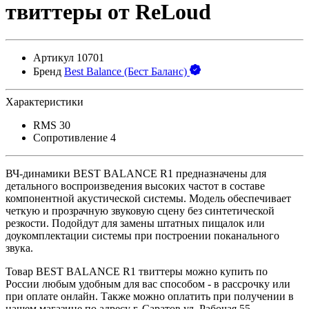
твиттеры от ReLoud
Артикул
10701
Бренд
Best Balance (Бест Баланс)
Характеристики
RMS
30
Сопротивление
4
ВЧ-динамики BEST BALANCE R1 предназначены для
детального воспроизведения высоких частот в составе
компонентной акустической системы. Модель обеспечивает
четкую и прозрачную звуковую сцену без синтетической
резкости. Подойдут для замены штатных пищалок или
доукомплектации системы при построении поканального
звука.
Товар BEST BALANCE R1 твиттеры можно купить по
России любым удобным для вас способом - в рассрочку или
при оплате онлайн. Также можно оплатить при получении в
нашем магазине по адресу г. Саратов ул. Рабочая 55