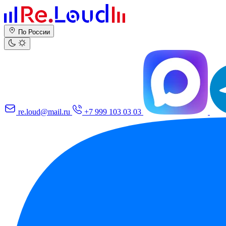
По России
re.loud@mail.ru
+7 999 103 03 03