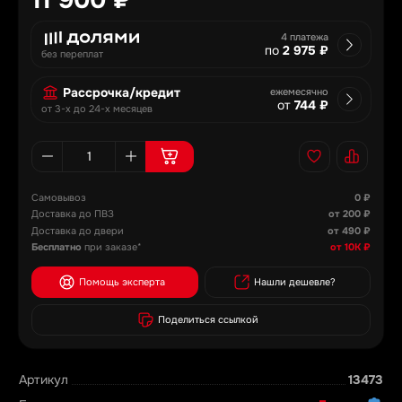
4 платежа
по
2 975 ₽
без переплат
Рассрочка/кредит
ежемесячно
от
744 ₽
от 3-х до 24-х месяцев
Самовывоз
0 ₽
Доставка до ПВЗ
от 200 ₽
Доставка до двери
от 490 ₽
Бесплатно
при заказе*
от 10К ₽
Помощь эксперта
Нашли дешевле?
Поделиться ссылкой
Артикул
13473