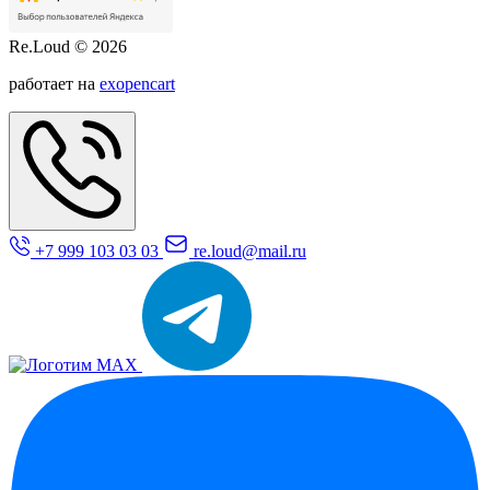
Re.Loud © 2026
работает на
exopencart
+7 999 103 03 03
re.loud@mail.ru