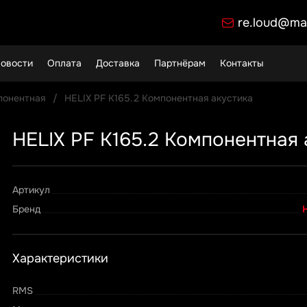
re.loud@mai
овости
Оплата
Доставка
Партнёрам
Контакты
понентная
HELIX PF K165.2 Компонентная акустика
HELIX PF K165.2 Компонентная 
Артикул
Бренд
H
Характеристики
RMS