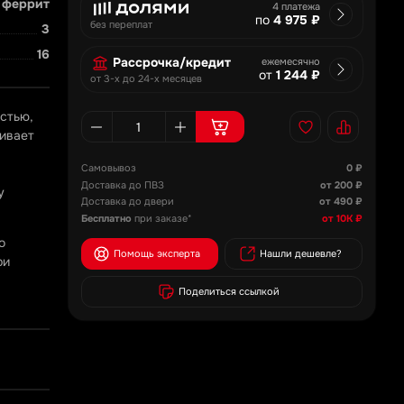
феррит
4 платежа
по
4 975 ₽
без переплат
3
16
Рассрочка/кредит
ежемесячно
от
1 244 ₽
от 3-х до 24-х месяцев
остью,
чивает
Самовывоз
0 ₽
Доставка до ПВЗ
от 200 ₽
у
Доставка до двери
от 490 ₽
Бесплатно
при заказе*
от 10К ₽
о
Помощь эксперта
Нашли дешевле?
ри
Поделиться ссылкой