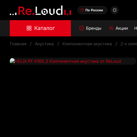
По России
Каталог
Бренды
Акции
Н
Главная
Акустика
Компонентная акустика
2-х ком