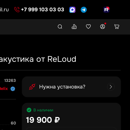
l.ru
+7 999 103 03 03
акустика от ReLoud
13263
Нужна установка?
elix
В наличии
19 900 ₽
60