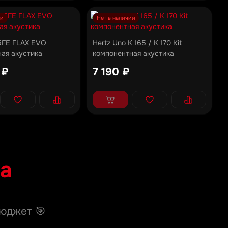
ии
Нет в наличии
5FE FLAX EVO
Hertz Uno K 165 / K 170 Kit
ая акустика
компонентная акустика
 ₽
7 190 ₽
а
юджет 🎯