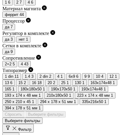
1
6
2
7
4
6
Материал магнита
феррит
44
Процессор
да
7
Регулятор в комплекте
да
3
нет
1
Сетки в комплекте
да
9
Сопротивление
2+2
5
4
43
Типоразмер
1 din
11
1.4
3
2 din
2
4
1
6x9
6
9
9
10
4
12
1
13
6
15
2
16
18
20
2
25
1
130
1
163x174x48
1
165
1
180x180x50
1
190x170x50
1
193x174x48
1
193 x 174 x 48 мм
1
210x180x50
1
223 x 174 x 48 мм
1
250 x 210 x 45
1
294 х 178 х 51 мм
1
335x216x50
1
394 х 178 х 51 мм
1
Сбросить
Выберите фильтры
Выберите фильтры
Фильтр