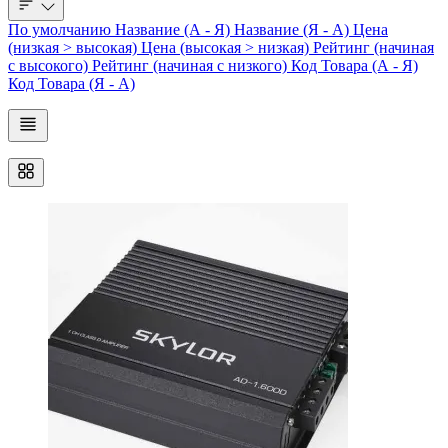
По умолчанию
Название (А - Я)
Название (Я - А)
Цена
(низкая > высокая)
Цена (высокая > низкая)
Рейтинг (начиная
с высокого)
Рейтинг (начиная с низкого)
Код Товара (А - Я)
Код Товара (Я - А)