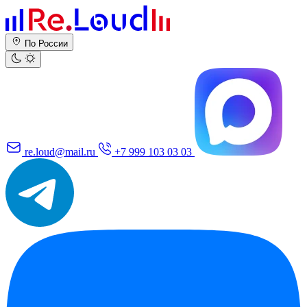
По России
re.loud@mail.ru
+7 999 103 03 03