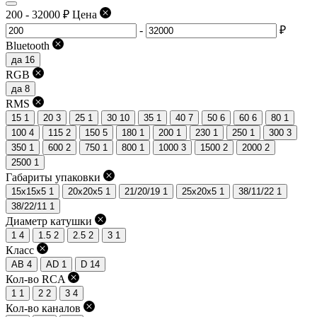
200
-
32000
₽
Цена
-
₽
Bluetooth
да
16
RGB
да
8
RMS
15
1
20
3
25
1
30
10
35
1
40
7
50
6
60
6
80
1
100
4
115
2
150
5
180
1
200
1
230
1
250
1
300
3
350
1
600
2
750
1
800
1
1000
3
1500
2
2000
2
2500
1
Габариты упаковки
15x15x5
1
20x20x5
1
21/20/19
1
25x20x5
1
38/11/22
1
38/22/11
1
Диаметр катушки
1
4
1.5
2
2.5
2
3
1
Класс
AB
4
AD
1
D
14
Кол-во RCA
1
1
2
2
3
4
Кол-во каналов