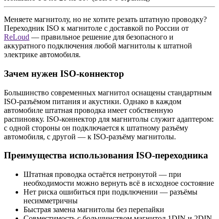
Меняете магнитолу, но не хотите резать штатную проводку?
Переходник ISO к магнитоле с доставкой по России от
ReLoud
— правильное решение для безопасного и
аккуратного подключения любой магнитолы к штатной
электрике автомобиля.
Зачем нужен ISO-коннектор
Большинство современных магнитол оснащены стандартным
ISO-разъёмом питания и акустики. Однако в каждом
автомобиле штатная проводка имеет собственную
распиновку. ISO-коннектор для магнитолы служит адаптером:
с одной стороны он подключается к штатному разъёму
автомобиля, с другой — к ISO-разъёму магнитолы.
Преимущества использования ISO-переходника
Штатная проводка остаётся нетронутой — при
необходимости можно вернуть всё в исходное состояние
Нет риска ошибиться при подключении — разъёмы
несимметричны
Быстрая замена магнитолы без перепайки
Совместимость с большинством магнитол 1DIN и 2DIN