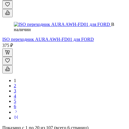
В
наличии
ISO переходник AURA AWH-FD01 для FORD
375 ₽
1
2
3
4
5
6
Показано с 1 по 20 из 107 (всего 6 страниц)