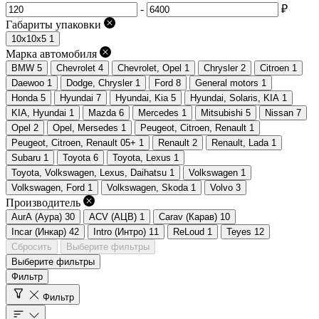
-
₽
Габариты упаковки
10x10x5
1
Марка автомобиля
BMW
5
Chevrolet
4
Chevrolet, Opel
1
Chrysler
2
Citroen
1
Daewoo
1
Dodge, Chrysler
1
Ford
8
General motors
1
Honda
5
Hyundai
7
Hyundai, Kia
5
Hyundai, Solaris, KIA
1
KIA, Hyundai
1
Mazda
6
Mercedes
1
Mitsubishi
5
Nissan
7
Opel
2
Opel, Mersedes
1
Peugeot, Citroen, Renault
1
Peugeot, Citroen, Renault 05+
1
Renault
2
Renault, Lada
1
Subaru
1
Toyota
6
Toyota, Lexus
1
Toyota, Volkswagen, Lexus, Daihatsu
1
Volkswagen
1
Volkswagen, Ford
1
Volkswagen, Skoda
1
Volvo
3
Производитель
AurA (Аура)
30
ACV (АЦВ)
1
Carav (Карав)
10
Incar (Инкар)
42
Intro (Интро)
11
ReLoud
1
Teyes
12
Сбросить
Выберите фильтры
Выберите фильтры
Фильтр
Фильтр