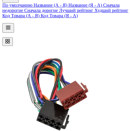
По умолчанию
Название (А - Я)
Название (Я - А)
Сначала
недорогие
Сначала дорогие
Лучший рейтинг
Худший рейтинг
Код Товара (А - Я)
Код Товара (Я - А)