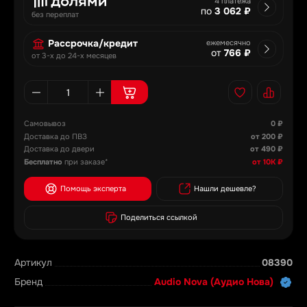
4 платежа
по
3 062 ₽
без переплат
Рассрочка/кредит
ежемесячно
от
766 ₽
от 3-х до 24-х месяцев
Самовывоз
0 ₽
Доставка до ПВЗ
от 200 ₽
Доставка до двери
от 490 ₽
Бесплатно
при заказе*
от 10К ₽
Помощь эксперта
Нашли дешевле?
Поделиться ссылкой
Артикул
08390
Бренд
Audio Nova (Аудио Нова)