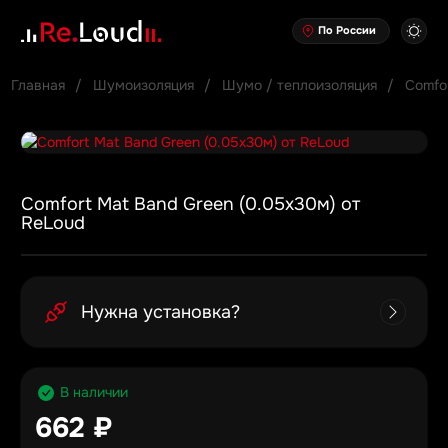
По России
Главная
Шумоизоляция
Шумо / теплоизоляция
Comfo
Comfort Mat Band Green (0.05х30м) от
ReLoud
Нужна установка?
В наличии
662 ₽