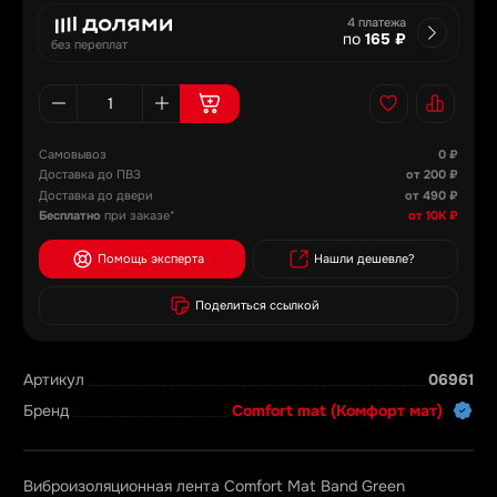
4 платежа
по
165 ₽
без переплат
Самовывоз
0 ₽
Доставка до ПВЗ
от 200 ₽
Доставка до двери
от 490 ₽
Бесплатно
при заказе*
от 10К ₽
Помощь эксперта
Нашли дешевле?
Поделиться ссылкой
Артикул
06961
Бренд
Comfort mat (Комфорт мат)
Виброизоляционная лента Comfort Mat Band Green