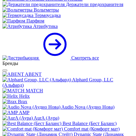
Держатели предохранителя
Вольтметры
Термоусадка
Парфюм
Атрибутика
Смотреть все
Бренды
ABENT
Alphard Group, LLC
(Альфард)
MATCH
Helix
Brax
Audio Nova (Аудио Нова)
AMP
AurA (Аура)
Best Balance (Бест Баланс)
Comfort mat (Комфорт мат)
Dynamic State (Динамик