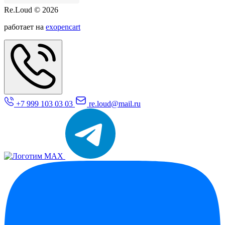
Re.Loud © 2026
работает на
exopencart
+7 999 103 03 03
re.loud@mail.ru