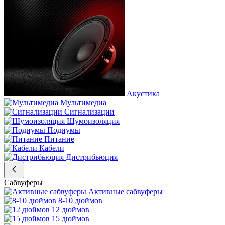
Акустика
Мультимедиа
Сигнализации
Шумоизоляция
Подиумы
Питание
Кабели
Дистрибьюция
Сабвуферы
Активные сабвуферы
8-10 дюймов
12 дюймов
15 дюймов