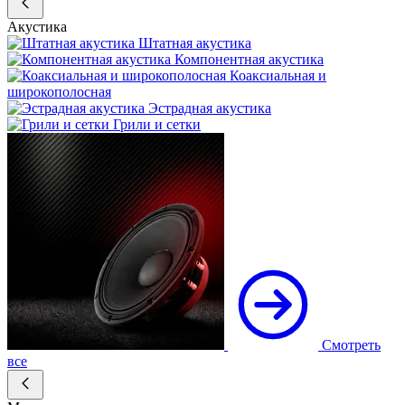
Акустика
Штатная акустика
Компонентная акустика
Коаксиальная и
широкополосная
Эстрадная акустика
Грили и сетки
Смотреть
все